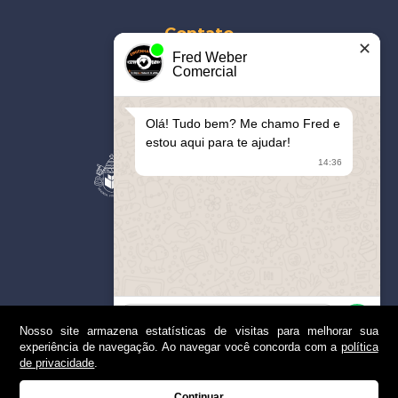
Contato
✕
Fred Weber
41
3093-5877
Comercial
contato@cerro.eng.br
Olá! Tudo bem? Me chamo Fred e
Parceiros
estou aqui para te ajudar!
14:36
Apoiamos
Nosso site armazena estatísticas de visitas para melhorar sua
experiência de navegação. Ao navegar você concorda com a
política
1
de privacidade
.
© 2019 | Cerro | Todos os Direitos Reservados
Continuar