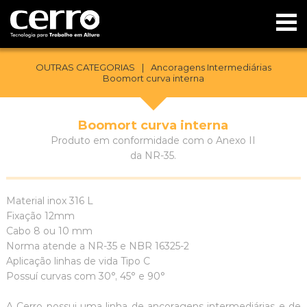
OUTRAS CATEGORIAS
|
Ancoragens Intermediárias
Boomort curva interna
Boomort curva interna
Produto em conformidade com o Anexo II
da NR-35.
Material inox 316 L
Fixação 12mm
Cabo 8 ou 10 mm
Norma atende a NR-35 e NBR 16325-2
Aplicação linhas de vida Tipo C
Possuí curvas com 30°, 45° e 90°
A Cerro possui uma linha de ancoragens intermediárias e de