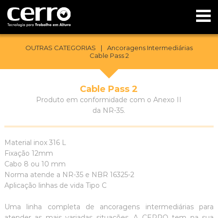
OUTRAS CATEGORIAS
|
Ancoragens Intermediárias
Cable Pass 2
Cable Pass 2
Produto em conformidade com o Anexo II
da NR-35.
Material inox 316 L
Fixação 12mm
Cabo 8 ou 10 mm
Norma atende a NR-35 e NBR 16325-2
Aplicação linhas de vida Tipo C
Uma linha completa de ancoragens intermediárias para
atender as mais variadas situações. A CERRO tem na sua