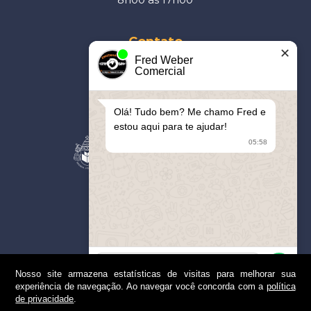
Contato
✕
Fred Weber
41
3093-5877
Comercial
contato@cerro.eng.br
Olá! Tudo bem? Me chamo Fred e
Parceiros
estou aqui para te ajudar!
05:58
Apoiamos
Nosso site armazena estatísticas de visitas para melhorar sua
experiência de navegação. Ao navegar você concorda com a
política
de privacidade
.
1