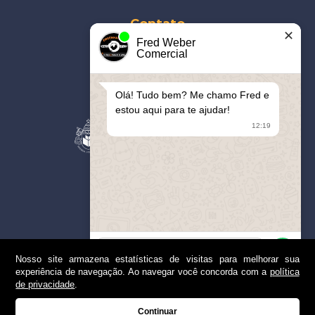
Contato
✕
Fred Weber
41
3093-5877
Comercial
contato@cerro.eng.br
Olá! Tudo bem? Me chamo Fred e
Parceiros
estou aqui para te ajudar!
12:19
Apoiamos
Nosso site armazena estatísticas de visitas para melhorar sua
experiência de navegação. Ao navegar você concorda com a
política
1
de privacidade
.
© 2019 | Cerro | Todos os Direitos Reservados
Continuar