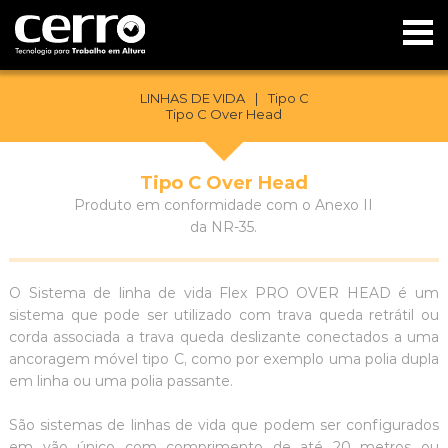
LINHAS DE VIDA
|
Tipo C
Tipo C Over Head
Tipo C Over Head
Produto em conformidade com o Anexo II
da NR-35.
O Sistema de linha de vida Flex PRO OVER HEAD é um
sistema que pode ser utilizado com trava queda retrátil ou
corda associada a trava queda deslizante conectados a uma
ancoragem móvel tipo C, como por exemplo uma polia dupla
em linha ou uma polia passante.
São sistemas de linhas de vida que podem ser configurados
em vão único com comprimento de até 20 metros ou