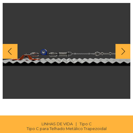
LINHAS DE VIDA
|
Tipo C
Tipo C para Telhado Metálico Trapezoidal