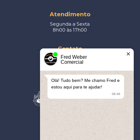
Atendimento
Segunda a Sexta
8h00 às 17h00
Contato
✕
Fred Weber
41
3093-5877
Comercial
contato@cerro.eng.br
Olá! Tudo bem? Me chamo Fred e
Parceiros
estou aqui para te ajudar!
06:46
Apoiamos