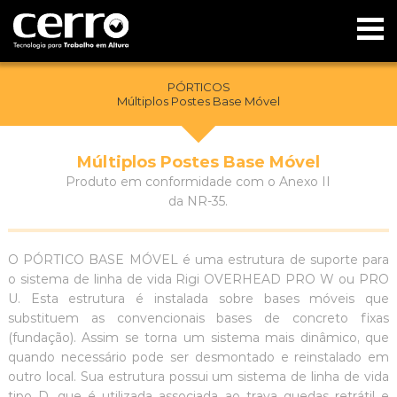
PÓRTICOS
Múltiplos Postes Base Móvel
Múltiplos Postes Base Móvel
Produto em conformidade com o Anexo II
da NR-35.
O PÓRTICO BASE MÓVEL é uma estrutura de suporte para
o sistema de linha de vida Rigi OVERHEAD PRO W ou PRO
U. Esta estrutura é instalada sobre bases móveis que
substituem as convencionais bases de concreto fixas
(fundação). Assim se torna um sistema mais dinâmico, que
quando necessário pode ser desmontado e reinstalado em
outro local. Sua estrutura possui um sistema de linha de vida
tipo D, que é utilizada associada ao trava quedas retrátil e