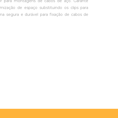
 para montagens de cabos de aço. Garante
imização de espaço substituindo os clips para
a segura e durável para fixação de cabos de