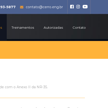
093-5877
contato@cerro.eng.br
os
Treinamentos
Autorizadas
Contato
e com o Anexo II da NR-35.