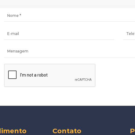
dimento
Contato
P