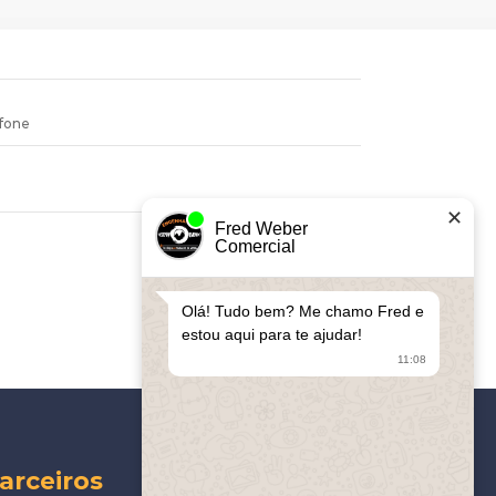
✕
Fred Weber
Comercial
ENVIAR
Olá! Tudo bem? Me chamo Fred e
estou aqui para te ajudar!
11:08
arceiros
Apoiamos