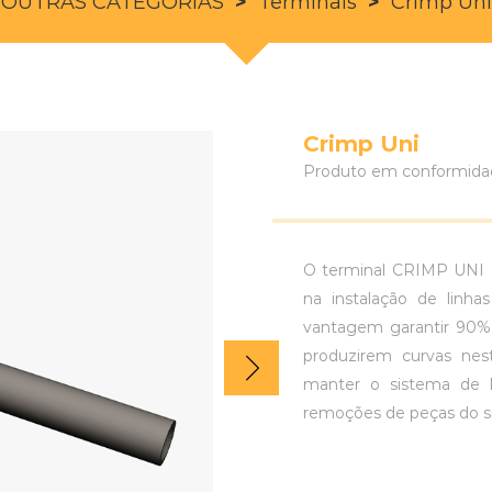
OUTRAS CATEGORIAS
>
Terminais
>
Crimp Uni
Crimp Uni
Produto em conformidad
O terminal CRIMP UNI é
na instalação de linh
vantagem garantir 90% 
produzirem curvas nes
manter o sistema de li
remoções de peças do si