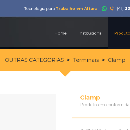
(41)
3
Tecnologia para
Trabalho em Altura
Home
Institucional
Produt
OUTRAS CATEGORIAS
>
Terminais
>
Clamp
Clamp
Produto em conformidad