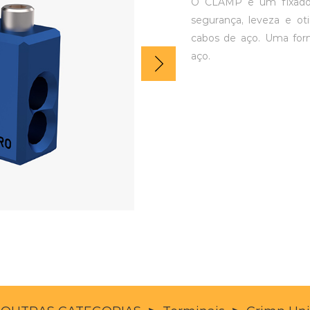
O CLAMP é um fixador
segurança, leveza e ot
cabos de aço. Uma form
aço.