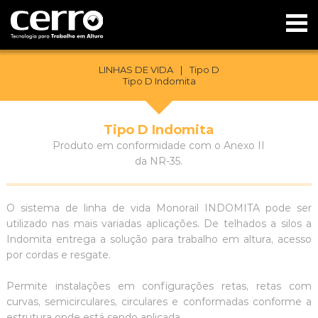
LINHAS DE VIDA
|
Tipo D
Tipo D Indomita
Tipo D Indomita
Produto em conformidade com o Anexo II
da NR-35.
O sistema de linha de vida Monorail INDOMITA pode ser
utilizado nas mais variadas aplicações. De telhados a silos a
Indomita entrega a solução para trabalho em altura, acesso
por cordas e resgate.
Permite instalações em configurações retas, retas com
curvas, semicirculares, circulares e conformadas conforme a
estrutura onde está sendo aplicada.